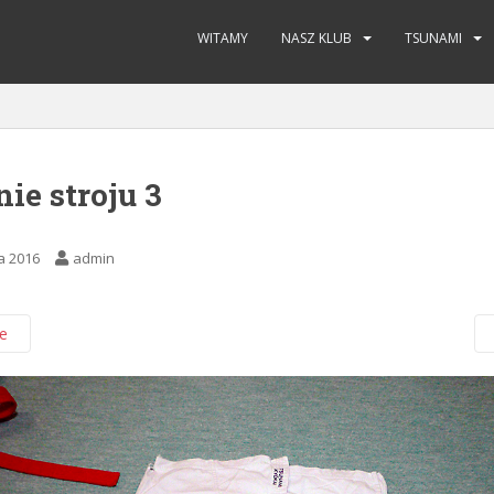
WITAMY
NASZ KLUB
TSUNAMI
ie stroju 3
a 2016
admin
e