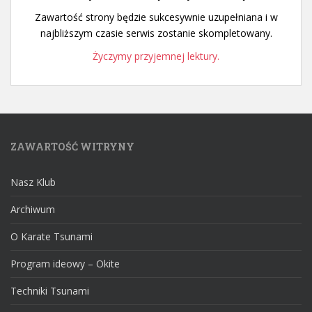
Zawartość strony będzie sukcesywnie uzupełniana i w
najbliższym czasie serwis zostanie skompletowany.
Życzymy przyjemnej lektury.
ZAWARTOŚĆ WITRYNY
Nasz Klub
Archiwum
O Karate Tsunami
Program ideowy – Okite
Techniki Tsunami