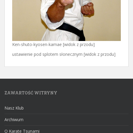
Ken-shuto-kyosen-kamae [widok z przodu]
ustawienie pod splotem słonecznym [widok z przodu]
ZAWARTOŚĆ WITRYNY
Nasz Klub
Archiwum
O Karate Tsunami