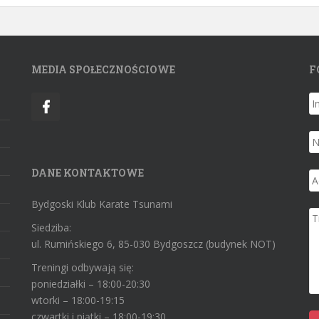
MEDIA SPOŁECZNOŚCIOWE
F
DANE KONTAKTOWE
Bydgoski Klub Karate Tsunami
Siedziba:
ul. Rumińskiego 6, 85-030 Bydgoszcz (budynek NOT)
Treningi odbywają się:
poniedziałki – 18:00-20:30
wtorki – 18:00-19:15
czwartki i piątki – 18:00-19:30