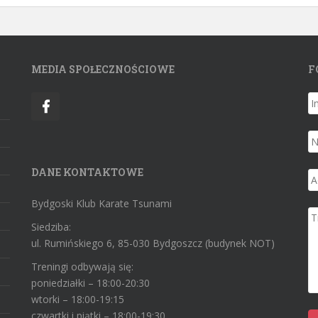
MEDIA SPOŁECZNOŚCIOWE
F
DANE KONTAKTOWE
Bydgoski Klub Karate Tsunami
Siedziba:
ul. Rumińskiego 6, 85-030 Bydgoszcz (budynek NOT)
Treningi odbywają się:
poniedziałki – 18:00-20:30
wtorki – 18:00-19:15
czwartki i piątki – 18:00-19:30