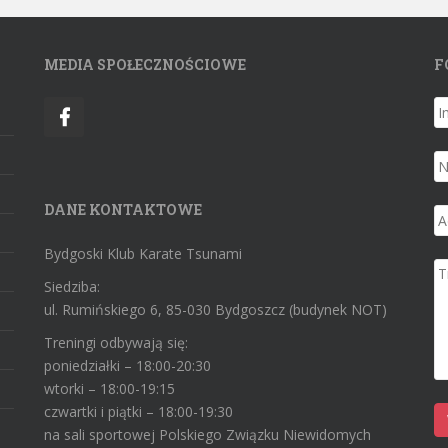
MEDIA SPOŁECZNOŚCIOWE
F
DANE KONTAKTOWE
Bydgoski Klub Karate Tsunami
Siedziba:
ul. Rumińskiego 6, 85-030 Bydgoszcz (budynek NOT)
Treningi odbywają się:
poniedziałki – 18:00-20:30
wtorki – 18:00-19:15
czwartki i piątki – 18:00-19:30
na sali sportowej Polskiego Związku Niewidomych