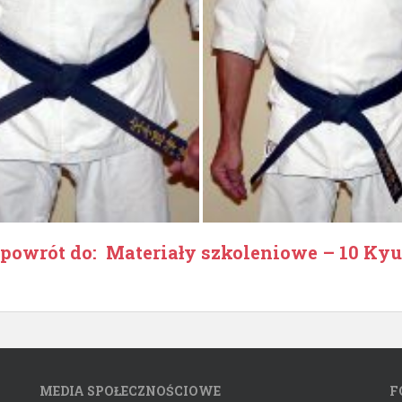
powrót do: Materiały szkoleniowe – 10 Kyu
MEDIA SPOŁECZNOŚCIOWE
F